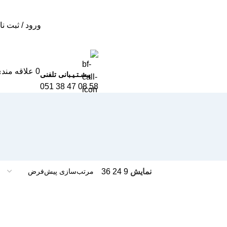
ورود / ثبت نا
0
علاقه مند
پـشـتـیـبانی تلفنی
58 08 47 38 051
نمایش
9
24
36