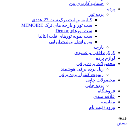
حساب کاربری من
پرده
پرده تور
کالیته بریلنت ترک ست 23 عددی
ست تور و پارچه های ترک MEMOIRE
ست تورهای Demor
ست نمونه تورهای فلت ایتالیا
تور راشل بریلنت ایرانی
پارچه
کرکره افقی و عمودی
لوازم پرده
محصولات پرده برقی
ریل پرده برقی هوشمند
ریموت کنترل پرده برقی
محصولات چاپی
پرده چاپی
فروشگاه
علاقه مندی
مقايسه
ورود / ثبت نام
ورود
بستن