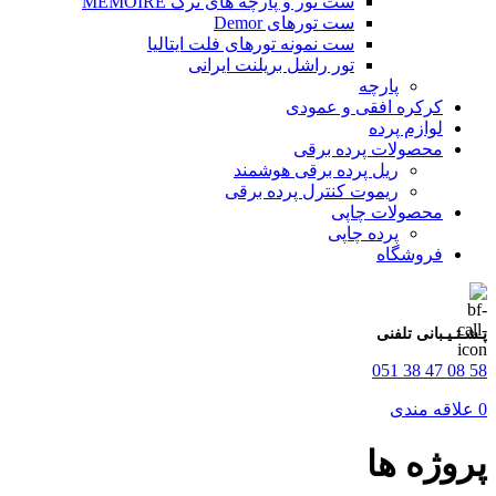
ست تور و پارچه های ترک MEMOIRE
ست تورهای Demor
ست نمونه تورهای فلت ایتالیا
تور راشل بریلنت ایرانی
پارچه
کرکره افقی و عمودی
لوازم پرده
محصولات پرده برقی
ریل پرده برقی هوشمند
ریموت کنترل پرده برقی
محصولات چاپی
پرده چاپی
فروشگاه
پـشـتـیـبانی تلفنی
58 08 47 38 051
0
علاقه مندی
پروژه ها