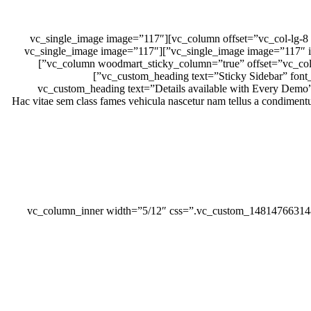
[vc_row equal_height=”yes” content_placement=”top” css=”.vc_custom_1481476949915{margin-bottom: 5vh !important;}”][vc_column offset=”vc_col-lg-8 vc_col-md-8″][vc_single_image image=”117″
img_size=”full” alignment=”center”][vc_single_image image=”117″ img_size=”full” alignment=”center”][vc_single_image image=”117″ img_size=”full” alignment=”center”][vc_single_image image=”117″
img_size=”full” alignment=”center”][/vc_column][vc_column woodmart_sticky_column=”true” offset=”vc_col-lg-4 vc_col-md-4″ css=”.vc_custom_1494491003828{margin-bottom: 15px !important;}”]
[vc_custom_heading text=”Sticky Sidebar” font_container=”tag:h4|font_size:46|text_align:left” use_theme_fonts=”yes” css=”.vc_custom_1494490919124{margin-bottom: 0px !important;}”]
[vc_custom_heading text=”Details available with Every Dem
!important;}”][vc_column_text css=”.vc_custom_1481474845707{margin-bottom: 20px !important;}”]Hac vitae sem class fames vehicu
[/vc_column_text][vc_empty_space height=”10″][vc_row_inner equal_height=”yes” content_placement=”middle”][vc_column_inner width=”5/12