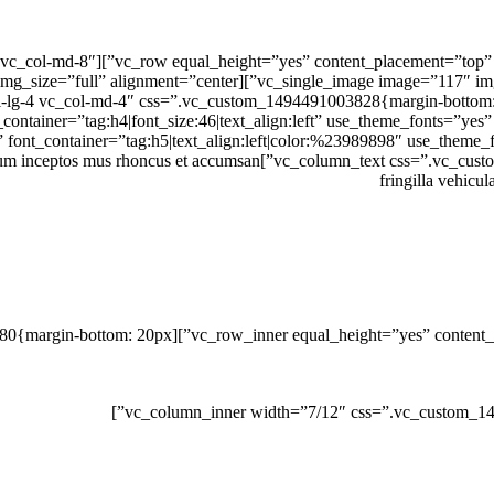
o” font_container=”tag:h5|text_align:left|color:%23989898″ use_the
la nascetur nam tellus a condimentum inceptos mus rhoncus et accumsan
fringilla vehic
″ css=”.vc_custom_1481476631480{margin-bottom: 20px