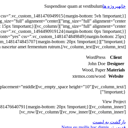
خانه
پروژه ها
Suspendisse quam at vestibulum
me_fonts=”yes” css=”.vc_custom_1481474849849{margin-bottom: 25px
ula nascetur amet fermentum rutrum.[/vc_column_text][vc_column_text]
WordPress
Client
John Doe
Designer
Wood, Paper
Materials
xtemos.com/wood
Website
!important;}”]
View Project
[/vc_column_inner][vc_column_inner width=”7/12″ css=”.vc_custom_1481476640791{margin-bottom: 20px !important;}”]
[/vc_column_inner][/vc_row_inner][/vc_column][/vc_row]
بازگشت به لیست
قدیمی‌تر
Netus eu mollis hac dignis