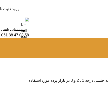
ورود / ثبت نا
پـشـتـیـبانی تلفنی
58 08 47 38 051
تور راشل بریلنت با تنوع بسیار زیاد در دسته بندی تور پرده قرار دارد ، این نوع پرده در کشور ایران تولید میشود و در سه درجه جنسی درجه 1 ، 2 و 3 در بازار پرده مورد استفاده