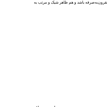
 مقرون‌به‌صرفه باشد و هم ظاهر شیک و مرتب به
ع
محصول اورجینال
ی.
لذت خریدی مطمئن.