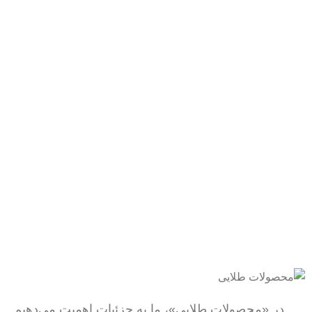
با اطمینان خرید کنید.
پشتیبانی 24/7
همیشه هستیم.
پرداخت سریع
پرداخت شتابی.
محصول اورجینال
لذت خریدی مطمئن.
در «محصولات طلایی»، ما به جزئیات اهمیت می‌دهیم